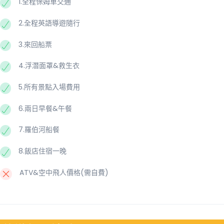
1.全程保姆車交通
2.全程英語導遊隨行
3.來回船票
4.浮潛面罩&救生衣
5.所有景點入場費用
6.兩日早餐&午餐
7.羅伯河船餐
8.飯店住宿一晚
ATV&空中飛人價格(需自費)