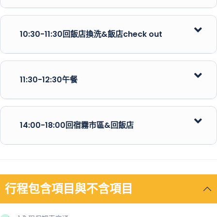
-巧克力山
10:30-11:30回飯店換洗&飯店check out
-ATV&空中飛人(自費項目)
-竹筏吊橋
11:30-12:30午餐
14:00-18:00回宿霧市區&回飯店
-海豚追蹤
-巴里卡薩大斷層浮淺+熱帶魚共遊
-處女島
行程包含項目與不含項目