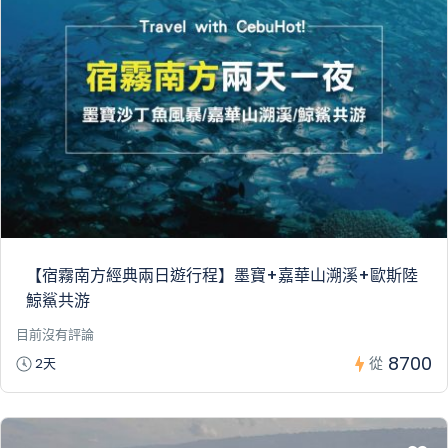
【宿霧南方經典兩日遊行程】墨寶+嘉華山溯溪+歐斯陸
鯨鯊共游
目前沒有評論
8700
從
2天