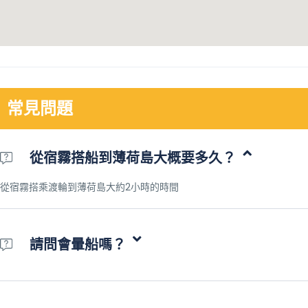
常見問題
從宿霧搭船到薄荷島大概要多久？
從宿霧搭乘渡輪到薄荷島大約2小時的時間
請問會暈船嗎？
若您較容易暈船，建議乘船前30分鐘服用藥品，減緩暈船情況