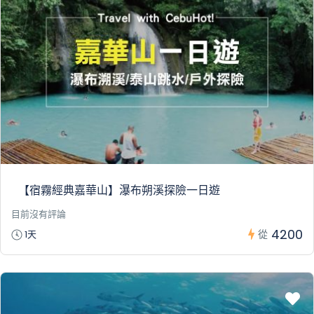
【宿霧經典嘉華山】瀑布朔溪探險一日遊
目前沒有評論
4200
從
1天