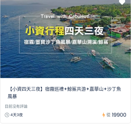
【小資四天三夜】宿霧巡禮+鯨鯊共游+嘉華山+沙丁魚
風暴
目前沒有評論
19900
從
4天3夜