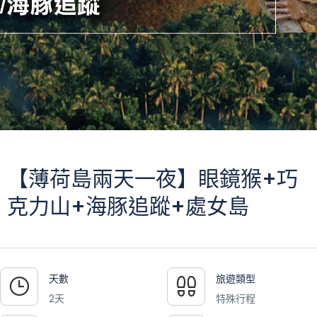
【薄荷島兩天一夜】眼鏡猴+巧
克力山+海豚追蹤+處女島
天數
旅遊類型
2天
特殊行程