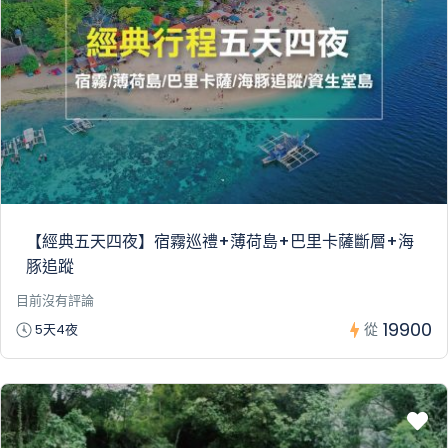
【經典五天四夜】宿霧巡禮+薄荷島+巴里卡薩斷層+海
豚追蹤
目前沒有評論
19900
從
5天4夜