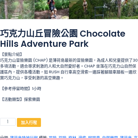
巧克力山丘冒險公園 Chocolate
Hills Adventure Park
【景點介紹】
巧克力山冒險樂園 (CHAP) 是薄荷島最新的冒險樂園，為成人和兒童提供了30
多項活動，適合尋求刺激的人和大自然愛好者。CHAP 坐落在巧克力山自然保
護區內，提供各種活動，如 RUSH 自行車高空滑索一邊踩著腳踏車踏板一邊欣
賞巧克力山，享受刺激的高空樂趣。
【參考停留時間】1小時
【活動類型】探索樂園
加入行程
分類:
薄荷島陸地行程
標籤:
冒險
,
探險
,
樹林
,
滑索
,
腳踏車
,
自然樂園
,
薄荷島
,
高