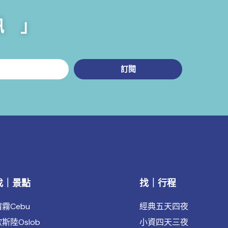
訊 」
訂閱
找｜景點
找｜行程
霧Cebu
經典五天四夜
斯陸Oslob
小資四天三夜