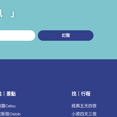
訊 」
訂閱
找｜景點
找｜行程
霧Cebu
經典五天四夜
斯陸Oslob
小資四天三夜