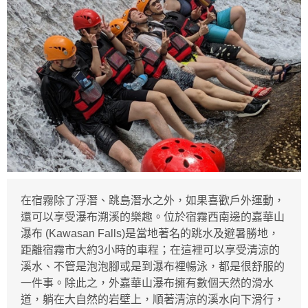
在宿霧除了浮潛、跳島潛水之外，如果喜歡戶外運動，
還可以享受瀑布溯溪的樂趣。位於宿霧西南邊的嘉華山
瀑布 (Kawasan Falls)是當地著名的跳水及避暑勝地，
距離宿霧市大約3小時的車程；在這裡可以享受清涼的
溪水、不管是泡泡腳或是到瀑布裡暢泳，都是很舒服的
一件事。除此之，外嘉華山瀑布擁有數個天然的滑水
道，躺在大自然的岩壁上，順著清涼的溪水向下滑行，